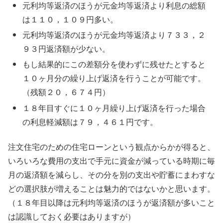
元利均等返済のほうが元金均等返済より利息の総額
は１１０，１０９円多い。
元利均等返済のほうが元金均等返済より７３３，２
９３円返済額が少ない。
もし結果的にこの差額分を使わずに残せたとすると
１０ヶ月分の繰り上げ返済を行うことが可能です。
（残額２０，６７４円）
１８年目すぐに１０ヶ月繰り上げ返済を行った場合
の利息軽減額は７９，４６１円です。
注文住宅のための住宅ローンという観点からかが得ると、
いろいろな費用の支出で手元に資金が減っている時期に毎
月の返済額を減らし、その分を別の支出や貯蓄にまわすな
どの選択肢が増えることは魅力的ではないかと思います。
（１８年目以降は元利均等返済のほうが返済額が多いこと
は認識しておく必要はありますが）